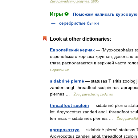
Žuvų
pavadinimų
žodynas
.
2005
.
Игры ⚽
Поможем написать курсовую
серебристые бычки
Look at other dictionaries:
Европейский керчак
— (Myoxocephalus s
европейского керчака крупная, довольно 
глаза располагаются в верхней части го
Справочник
sidabrinė plernė
— statusas T sritis zoologij
zanderi angl. threadfoot sculpin rus. аргиро
plernės …
Žuvų pavadinimų žodynas
threadfoot sculpin
— sidabrinė plernė status
lot. Argyrocottus zanderi angl. threadfoot sc
terminas – sidabrinės plernės …
Žuvų pavadin
аргирокоттус
— sidabrinė plernė statusas T 
Argyrocottus zanderi angl. threadfoot sculpi