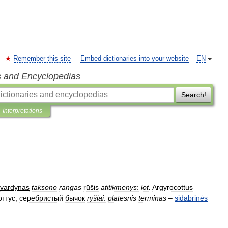
Remember this site
Embed dictionaries into your website
EN
s and Encyclopedias
Search!
Interpretations
vardynas
taksono
rangas
rūšis
atitikmenys
:
lot
.
Argyrocottus
оттус
;
серебристый
бычок
ryšiai
:
platesnis
terminas
–
sidabrinės