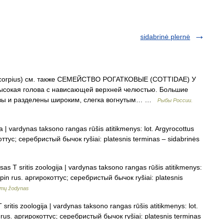
sidabrinė plernė
corpius) см. также СЕМЕЙСТВО РОГАТКОВЫЕ (COTTIDAE) У
высокая голова с нависающей верхней челюстью. Большие
ловы и разделены широким, слегка вогнутым… …
Рыбы России.
a | vardynas taksono rangas rūšis atitikmenys: lot. Argyrocottus
коттус; серебристый бычок ryšiai: platesnis terminas – sidabrinės
as T sritis zoologija | vardynas taksono rangas rūšis atitikmenys:
ulpin rus. аргирокоттус; серебристый бычок ryšiai: platesnis
imų žodynas
sritis zoologija | vardynas taksono rangas rūšis atitikmenys: lot.
n rus. аргирокоттус; серебристый бычок ryšiai: platesnis terminas