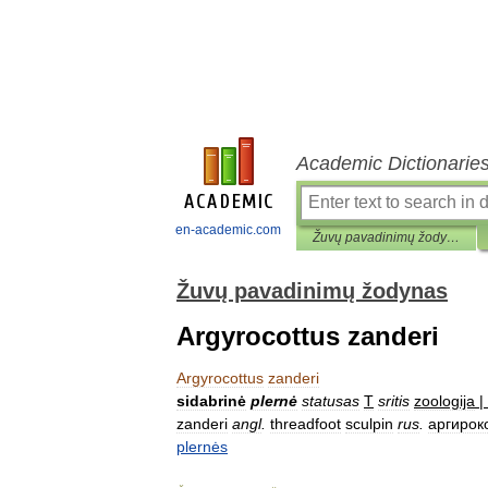
Academic Dictionarie
en-academic.com
Žuvų pavadinimų žodynas
Žuvų pavadinimų žodynas
Argyrocottus zanderi
Argyrocottus
zanderi
sidabrinė
plernė
statusas
T
sritis
zoologija
|
zanderi
angl
.
threadfoot
sculpin
rus
.
аргирок
plernės