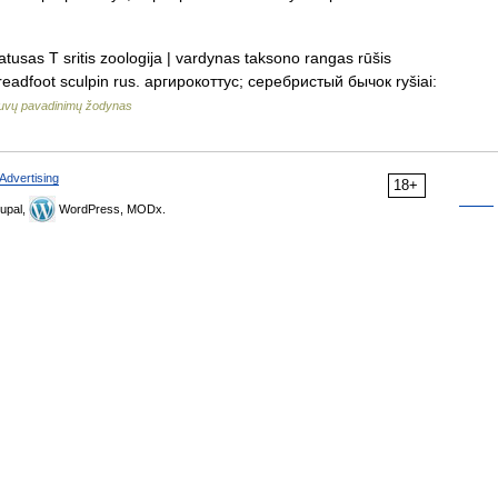
tusas T sritis zoologija | vardynas taksono rangas rūšis
threadfoot sculpin rus. аргирокоттус; серебристый бычок ryšiai:
uvų pavadinimų žodynas
Advertising
18+
upal,
WordPress, MODx.