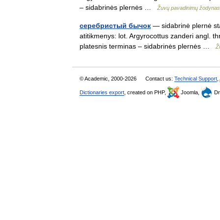
– sidabrinės plernės …
Žuvų pavadinimų žodynas
серебристый бычок
— sidabrinė plernė sta
atitikmenys: lot. Argyrocottus zanderi angl. 
platesnis terminas – sidabrinės plernės …
Ž
© Academic, 2000-2026
Contact us:
Technical Support
,
Dictionaries export
, created on PHP,
Joomla,
Dr